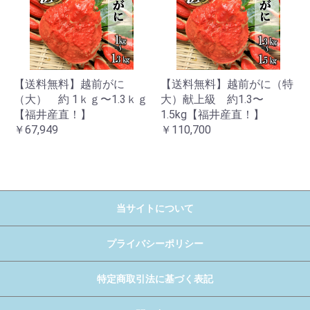
【送料無料】越前がに
【送料無料】越前がに（特
（大） 約 1ｋｇ〜1.3ｋｇ
大）献上級 約1.3〜
【福井産直！】
1.5kg【福井産直！】
￥67,949
￥110,700
当サイトについて
プライバシーポリシー
特定商取引法に基づく表記