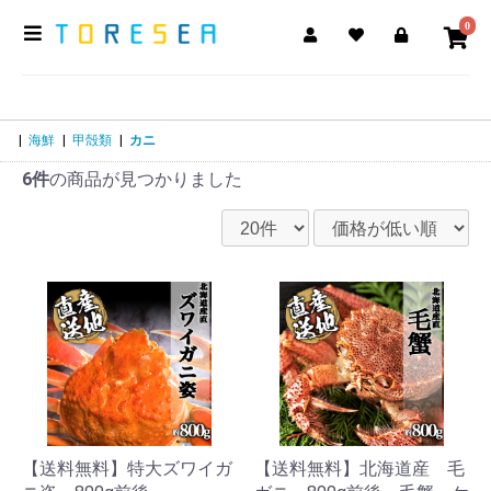
0
|
海鮮
|
甲殻類
|
カニ
6件
の商品が見つかりました
【送料無料】特大ズワイガ
【送料無料】北海道産 毛