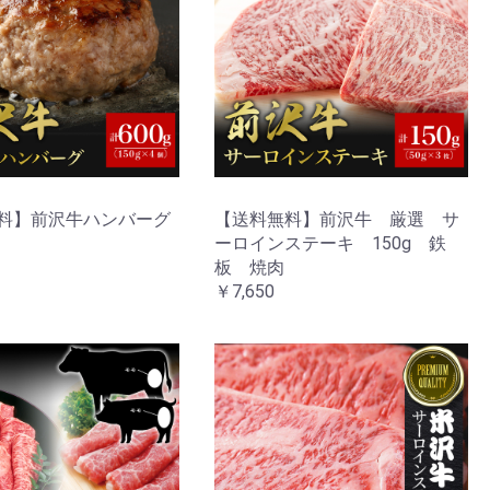
料】前沢牛ハンバーグ
【送料無料】前沢牛 厳選 サ
ーロインステーキ 150g 鉄
板 焼肉
￥7,650