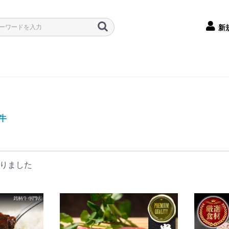
新
牛
りました