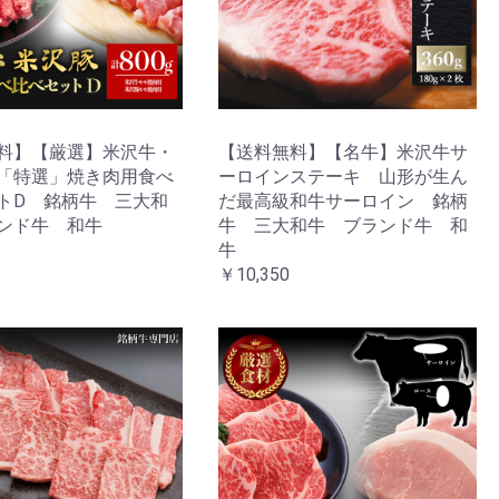
料】【厳選】米沢牛・
【送料無料】【名牛】米沢牛サ
「特選」焼き肉用食べ
ーロインステーキ 山形が生ん
トD 銘柄牛 三大和
だ最高級和牛サーロイン 銘柄
ンド牛 和牛
牛 三大和牛 ブランド牛 和
牛
￥10,350