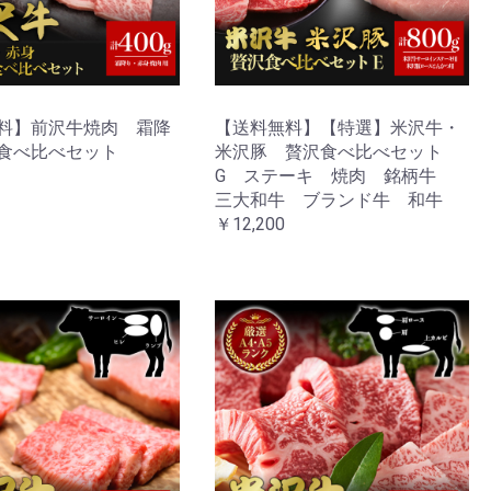
料】前沢牛焼肉 霜降
【送料無料】【特選】米沢牛・
食べ比べセット
米沢豚 贅沢食べ比べセット
G ステーキ 焼肉 銘柄牛
三大和牛 ブランド牛 和牛
￥12,200