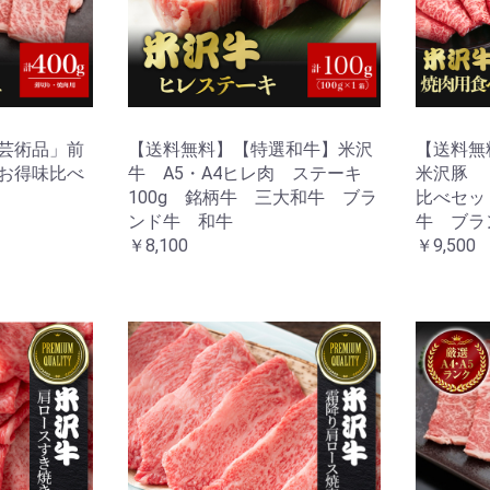
芸術品」前
【送料無料】【特選和牛】米沢
【送料無
お得味比べ
牛 A5・A4ヒレ肉 ステーキ
米沢豚 
100g 銘柄牛 三大和牛 ブラ
比べセッ
ンド牛 和牛
牛 ブラ
￥8,100
￥9,500