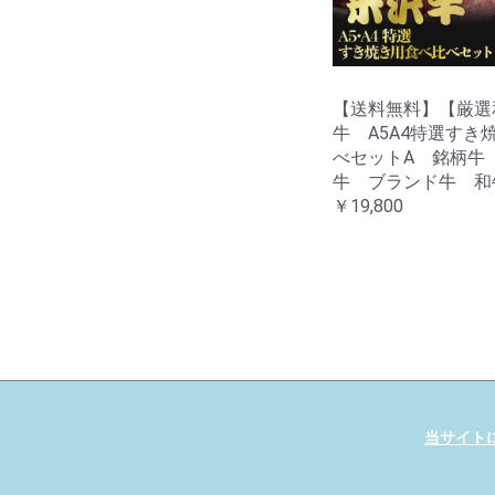
【送料無料】【厳選
牛 A5A4特選すき
べセットA 銘柄牛
牛 ブランド牛 和
￥19,800
当サイト