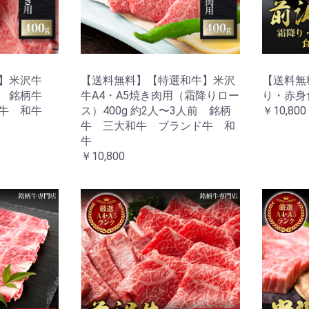
牛】米沢牛
【送料無料】【特選和牛】米沢
【送料無
用 銘柄牛
牛A4・A5焼き肉用（霜降りロー
り・赤身
牛 和牛
ス）400g 約2人〜3人前 銘柄
￥10,800
牛 三大和牛 ブランド牛 和
牛
￥10,800