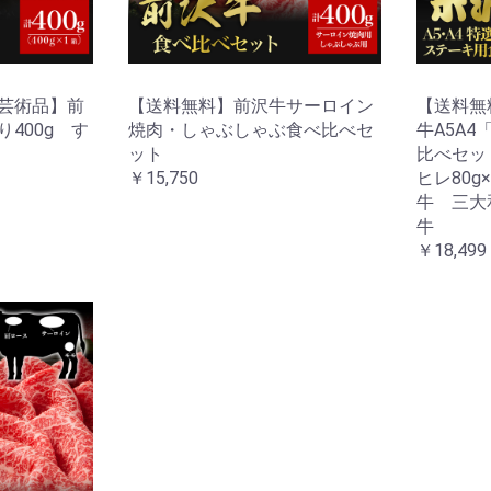
芸術品】前
【送料無料】前沢牛サーロイン
【送料無
400g す
焼肉・しゃぶしゃぶ食べ比べセ
牛A5A
ット
比べセット
￥15,750
ヒレ80g
牛 三大
牛
￥18,499