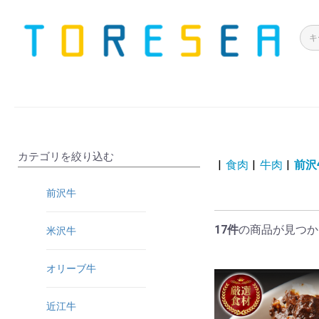
カテゴリを絞り込む
|
食肉
|
牛肉
|
前沢
前沢牛
17件
の商品が見つか
米沢牛
オリーブ牛
近江牛