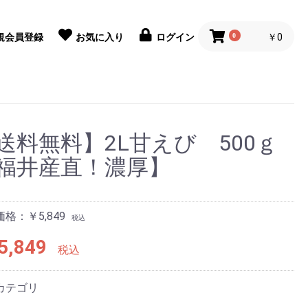
0
￥0
規会員登録
お気に入り
ログイン
送料無料】2L甘えび 500ｇ
福井産直！濃厚】
格：￥5,849
税込
5,849
税込
カテゴリ