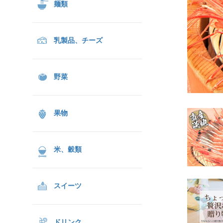
麺類
乳製品、チーズ
野菜
果物
米、穀類
スイーツ
ドリンク