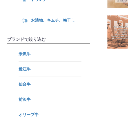
お漬物、キムチ、梅干し
ブランドで絞り込む
米沢牛
近江牛
仙台牛
前沢牛
オリーブ牛