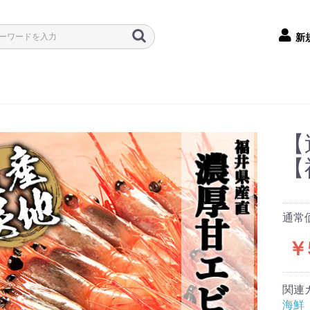
新
【
【
通常価
￥
関連
海鮮